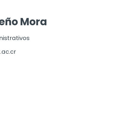
ceño Mora
istrativos
ac.cr