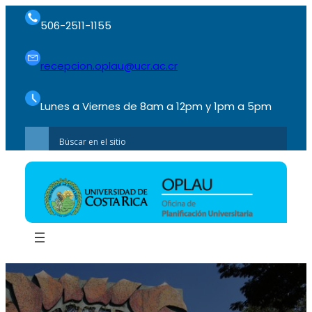
506-2511-1155
recepcion.oplau@ucr.ac.cr
Lunes a Viernes de 8am a 12pm y 1pm a 5pm