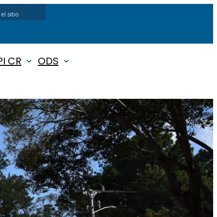
I CR
ODS