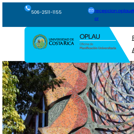
recepcion.oplau@
506-2511-1155
cr