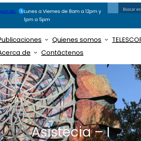
ucr.ac.
Lunes a Viernes de 8am a 12pm y
1pm a 5pm
Publicaciones
Quienes somos
TELESCOP
Acerca de
Contáctenos
Asistecia – I