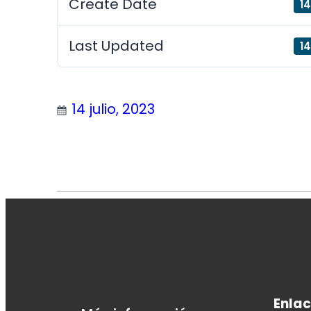
Create Date
14
Last Updated
14
14 julio, 2023
Enlac