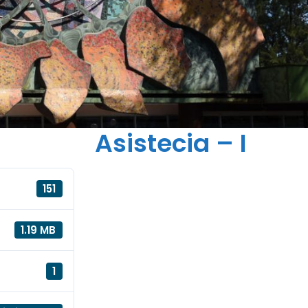
Asistecia – I
151
1.19 MB
1