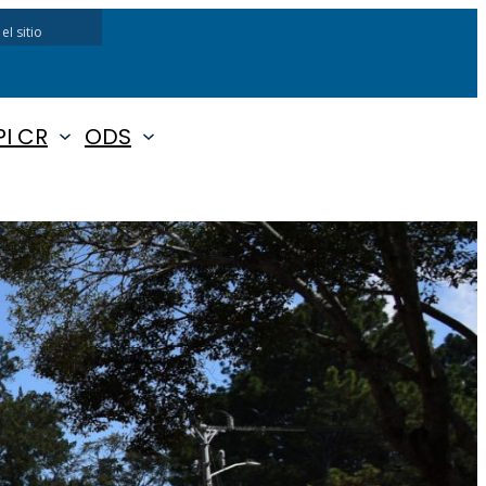
I CR
ODS