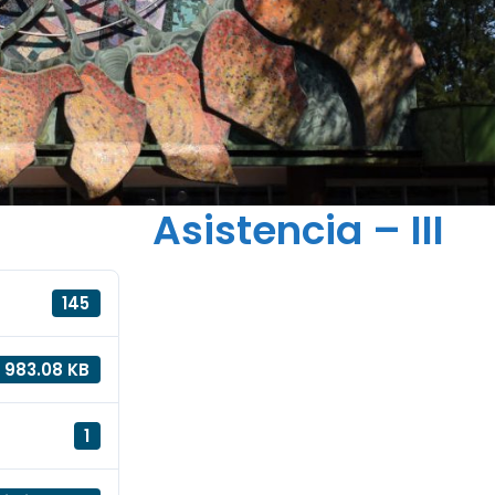
Asistencia – III
145
983.08 KB
1