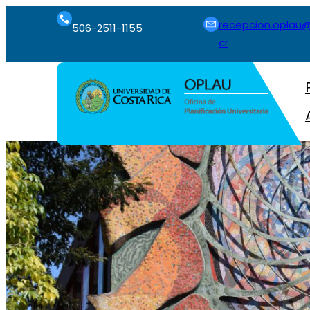
recepcion.oplau@
506-2511-1155
cr