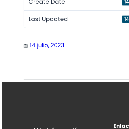
Create Date
14
Last Updated
14
14 julio, 2023
Enlac