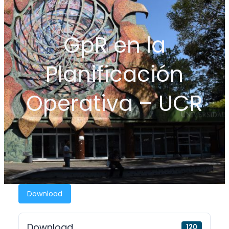
GpR en la
Planificación
Operativa – UCR
Download
Download
120