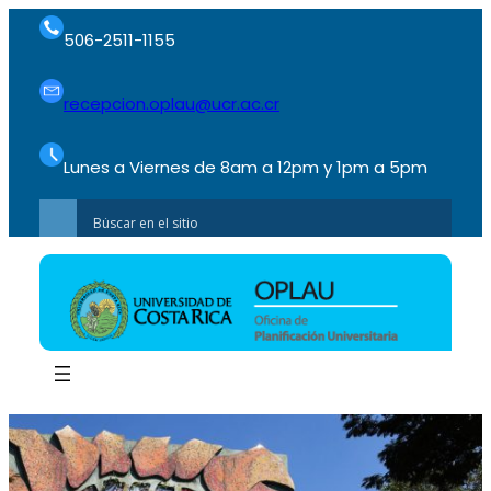
506-2511-1155
recepcion.oplau@ucr.ac.cr
Lunes a Viernes de 8am a 12pm y 1pm a 5pm