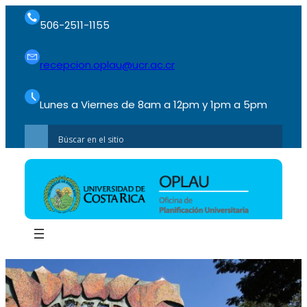
506-2511-1155
recepcion.oplau@ucr.ac.cr
Lunes a Viernes de 8am a 12pm y 1pm a 5pm