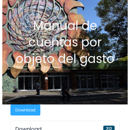
Manual de
cuentas por
objeto del gasto
Download
Download
212