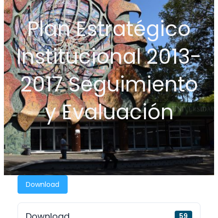
Plan Estratégico
Institucional 2013-
2017 Seguimiento
y Evaluación
Download
Download
59