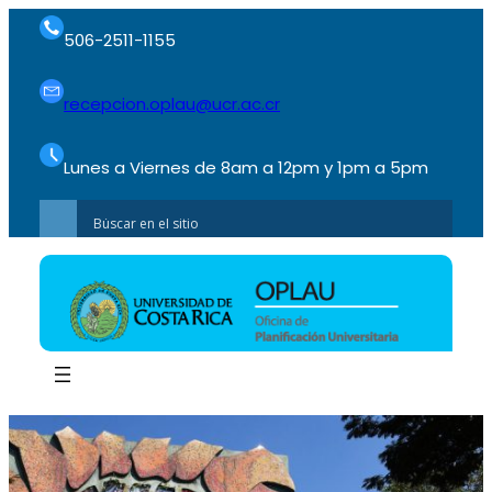
506-2511-1155
recepcion.oplau@ucr.ac.cr
Lunes a Viernes de 8am a 12pm y 1pm a 5pm