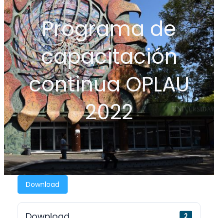
Programa de
capacitación
continua OPLAU
2022
Download
Download
2