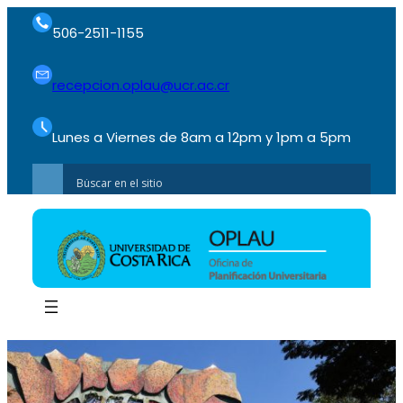
506-2511-1155
recepcion.oplau@ucr.ac.cr
Lunes a Viernes de 8am a 12pm y 1pm a 5pm